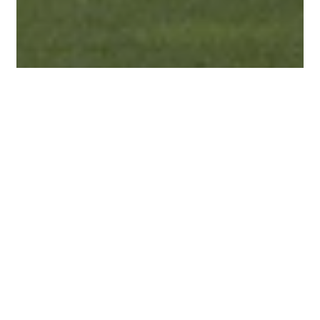
Analyse
News
Analyse: Spielerische Mittel allein
reichen nicht