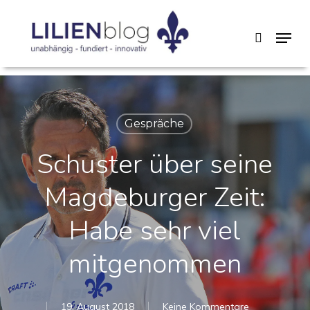
Skip
Menu
search
to
main
content
Gespräche
Schuster über seine
Magdeburger Zeit:
Habe sehr viel
mitgenommen
19. August 2018
Keine Kommentare