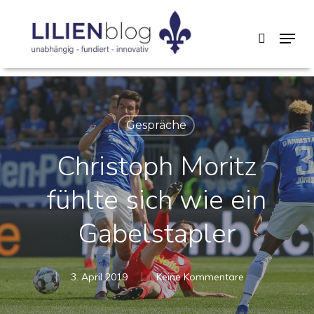
Skip
Menu
search
to
main
content
Gespräche
Christoph Moritz
fühlte sich wie ein
Gabelstapler
3. April 2019
Keine Kommentare