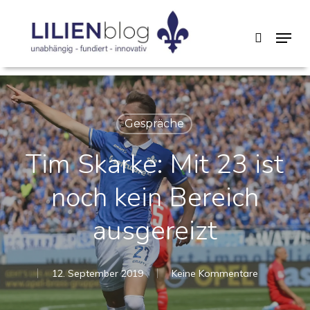
Skip
Menu
search
to
main
content
Gespräche
Tim Skarke: Mit 23 ist
noch kein Bereich
ausgereizt
12. September 2019
Keine Kommentare