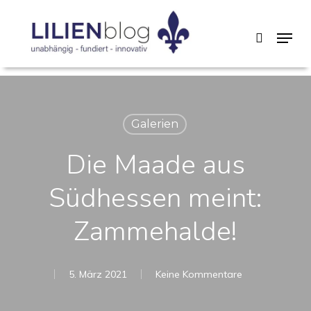
Skip
Menu
search
to
main
content
Galerien
Die Maade aus
Südhessen meint:
Zammehalde!
5. März 2021
Keine Kommentare