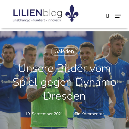
Skip
Menu
search
to
main
content
Galerien
Unsere Bilder vom
Spiel gegen Dynamo
Dresden
19. September 2021
Ein Kommentar