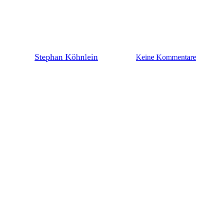
PEAK-Spendenaktionen
erlösen fast 120.000 Euro
By
Stephan Köhnlein
7. Juni 2023
Keine Kommentare