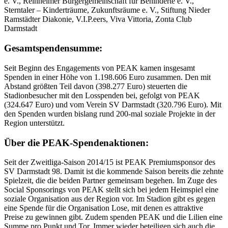
e. V., Reinheimer Bürgergemeinschaft für Behinderte e. V.,
Sterntaler – Kinderträume, Zukunftsräume e. V., Stiftung Nieder
Ramstädter Diakonie, V.I.P.eers, Viva Vittoria, Zonta Club
Darmstadt
Gesamtspendensumme:
Seit Beginn des Engagements von PEAK kamen insgesamt
Spenden in einer Höhe von 1.198.606 Euro zusammen. Den mit
Abstand größten Teil davon (398.277 Euro) steuerten die
Stadionbesucher mit den Losspenden bei, gefolgt von PEAK
(324.647 Euro) und vom Verein SV Darmstadt (320.796 Euro). Mit
den Spenden wurden bislang rund 200-mal soziale Projekte in der
Region unterstützt.
Über die PEAK-Spendenaktionen:
Seit der Zweitliga-Saison 2014/15 ist PEAK Premiumsponsor des
SV Darmstadt 98. Damit ist die kommende Saison bereits die zehnte
Spielzeit, die die beiden Partner gemeinsam begehen. Im Zuge des
Social Sponsorings von PEAK stellt sich bei jedem Heimspiel eine
soziale Organisation aus der Region vor. Im Stadion gibt es gegen
eine Spende für die Organisation Lose, mit denen es attraktive
Preise zu gewinnen gibt. Zudem spenden PEAK und die Lilien eine
Summe pro Punkt und Tor. Immer wieder beteiligen sich auch die