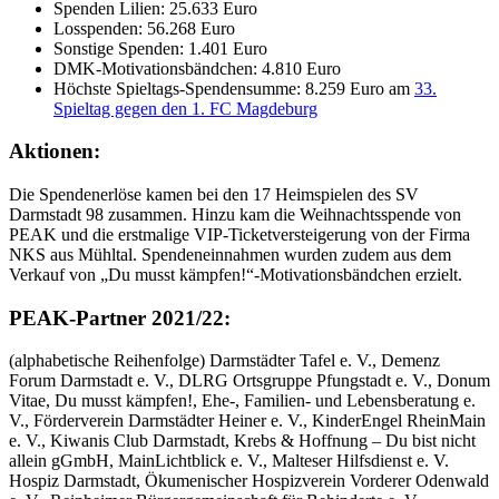
Spenden Lilien: 25.633 Euro
Losspenden: 56.268 Euro
Sonstige Spenden: 1.401 Euro
DMK-Motivationsbändchen: 4.810 Euro
Höchste Spieltags-Spendensumme: 8.259 Euro am
33.
Spieltag gegen den 1. FC Magdeburg
Aktionen:
Die Spendenerlöse kamen bei den 17 Heimspielen des SV
Darmstadt 98 zusammen. Hinzu kam die Weihnachtsspende von
PEAK und die erstmalige VIP-Ticketversteigerung von der Firma
NKS aus Mühltal. Spendeneinnahmen wurden zudem aus dem
Verkauf von „Du musst kämpfen!“-Motivationsbändchen erzielt.
PEAK-Partner 2021/22:
(alphabetische Reihenfolge) Darmstädter Tafel e. V., Demenz
Forum Darmstadt e. V., DLRG Ortsgruppe Pfungstadt e. V., Donum
Vitae, Du musst kämpfen!, Ehe-, Familien- und Lebensberatung e.
V., Förderverein Darmstädter Heiner e. V., KinderEngel RheinMain
e. V., Kiwanis Club Darmstadt, Krebs & Hoffnung – Du bist nicht
allein gGmbH, MainLichtblick e. V., Malteser Hilfsdienst e. V.
Hospiz Darmstadt, Ökumenischer Hospizverein Vorderer Odenwald