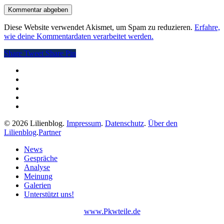
Diese Website verwendet Akismet, um Spam zu reduzieren.
Erfahre,
wie deine Kommentardaten verarbeitet werden.
Share
Tweet
Share
Pin
twitter
facebook
pinterest
RSS
instagram
© 2026 Lilienblog.
Impressum
.
Datenschutz
.
Über den
Lilienblog
.
Partner
Close
News
Menu
Gespräche
Analyse
Meinung
Galerien
Unterstützt uns!
www.Pkwteile.de