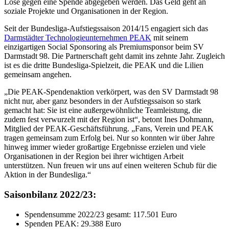
Lose gegen eine Spende abgegeben werden. Das Geld geht an
soziale Projekte und Organisationen in der Region.
Seit der Bundesliga-Aufstiegssaison 2014/15 engagiert sich das
Darmstädter Technologieunternehmen PEAK
mit seinem
einzigartigen Social Sponsoring als Premiumsponsor beim SV
Darmstadt 98. Die Partnerschaft geht damit ins zehnte Jahr. Zugleich
ist es die dritte Bundesliga-Spielzeit, die PEAK und die Lilien
gemeinsam angehen.
„Die PEAK-Spendenaktion verkörpert, was den SV Darmstadt 98
nicht nur, aber ganz besonders in der Aufstiegssaison so stark
gemacht hat: Sie ist eine außergewöhnliche Teamleistung, die
zudem fest verwurzelt mit der Region ist“, betont Ines Dohmann,
Mitglied der PEAK-Geschäftsführung. „Fans, Verein und PEAK
tragen gemeinsam zum Erfolg bei. Nur so konnten wir über Jahre
hinweg immer wieder großartige Ergebnisse erzielen und viele
Organisationen in der Region bei ihrer wichtigen Arbeit
unterstützen. Nun freuen wir uns auf einen weiteren Schub für die
Aktion in der Bundesliga.“
Saisonbilanz 2022/23:
Spendensumme 2022/23 gesamt: 117.501 Euro
Spenden PEAK: 29.388 Euro