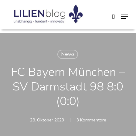
Skip
Menu
search
to
main
content
News
FC Bayern München –
SV Darmstadt 98 8:0
(0:0)
28. Oktober 2023
3 Kommentare