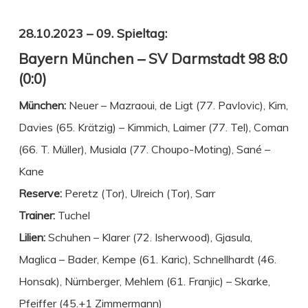
28.10.2023 – 09
. Spieltag:
Bayern München
–
SV Darmstadt 98 8
:0
(0:0)
München
:
Neuer – Mazraoui, de Ligt (77. Pavlovic), Kim,
Davies (65. Krätzig) – Kimmich, Laimer (77. Tel), Coman
(66. T. Müller), Musiala (77. Choupo-Moting), Sané –
Kane
Reserve:
Peretz (Tor), Ulreich (Tor), Sarr
Trainer:
Tuchel
Lilien:
Schuhen – Klarer (72. Isherwood), Gjasula,
Maglica – Bader, Kempe (61. Karic), Schnellhardt (46.
Honsak), Nürnberger, Mehlem (61. Franjic) – Skarke,
Pfeiffer (45.+1 Zimmermann)