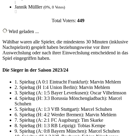
Jannik Mülller
(0%, 0 Votes)
Total Voters:
449
Wird geladen ...
Wählbar waren alle Spieler, die mindestens 30 Minuten (inklusive
Nachspielzeit) gespielt haben beziehungsweise vor ihrer
Auswechslung oder nach ihrer Einwechslung entscheidend in das
Spiel eingegriffen haben.
Die Sieger in der Saison 2023/24
1. Spieltag (A 0:1 Eintracht Frankfurt): Marvin Mehlem
2. Spieltag (H 1:4 Union Berlin): Marvin Mehlem
3. Spieltag (A: 1:5 Bayer Leverkusen): Oscar Vilhelmsson
4. Spieltag (H: 3:3 Borussia Mönchengladbach): Marcel
Schuhen
5. Spieltag (A: 1:3 VfB Stuttgart): Marcel Schuhen
6. Spieltag (H: 4:2 Werder Bremen): Marvin Mehlem
7. Spieltag (A: 2:1 FC Augsburg): Tim Skarke
8. Spieltag (H: 1:3 RB Leipzig): Tobias Kempe
9. Spieltag (A: 0:8 Bayern München): Marcel Schuhen