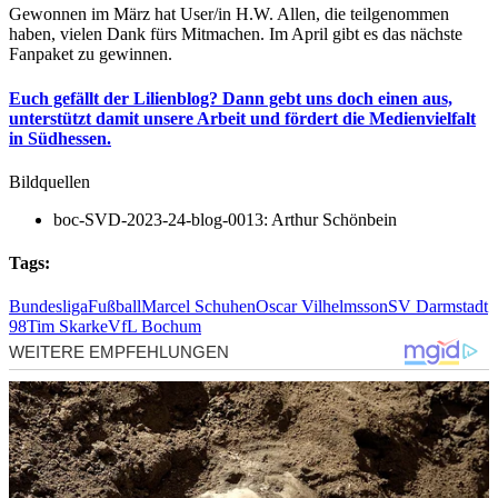
Gewonnen im März hat User/in H.W. Allen, die teilgenommen
haben, vielen Dank fürs Mitmachen. Im April gibt es das nächste
Fanpaket zu gewinnen.
Euch gefällt der Lilienblog? Dann gebt uns doch einen aus,
unterstützt damit unsere Arbeit und fördert die Medienvielfalt
in Südhessen.
Bildquellen
boc-SVD-2023-24-blog-0013: Arthur Schönbein
Tags:
Bundesliga
Fußball
Marcel Schuhen
Oscar Vilhelmsson
SV Darmstadt
98
Tim Skarke
VfL Bochum