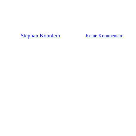
Oscar Vilhelmsson ist Lilien-
Spieler des 27. Spieltags
By
Stephan Köhnlein
2. April 2024
Keine Kommentare