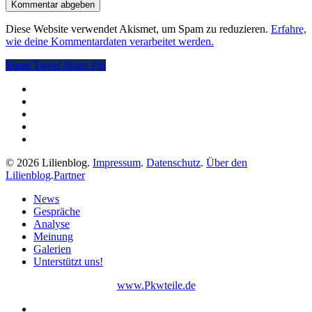
Diese Website verwendet Akismet, um Spam zu reduzieren.
Erfahre,
wie deine Kommentardaten verarbeitet werden.
Share
Tweet
Share
Pin
twitter
facebook
pinterest
RSS
instagram
© 2026 Lilienblog.
Impressum
.
Datenschutz
.
Über den
Lilienblog
.
Partner
Close
News
Menu
Gespräche
Analyse
Meinung
Galerien
Unterstützt uns!
www.Pkwteile.de