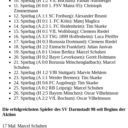
10. Spieltag (H 1:2 VfL Bochum): Fabian Nürnberger
11. Spieltag (H 0:0 1. FSV Mainz 05): Christoph
Zimmermann
12. Spieltag (A 1:1 SC Freiburg): Alexander Brunst
13. Spieltag (H 0:1 1. FC Köln): Matej Maglica
14. Spieltag (A 2:3 1. FC Heidenheim): Tim Skarke
15. Spieltag (H 0:1 VfL Wolfsburg): Clemens Riedel
16. Spieltag (A 3:3 TSG 1899 Hoffenheim): Luca Pfeiffer
17. Spieltag (H 0:3 Borussia Dortmund): Clemens Riedel
18. Spieltag (H 2:2 Eintracht Frankfurt): Julian Justvan
19. Spieltag (A 0:1 Union Berlin): Marcel Schuhen
20. Spieltag (H 0:2 Bayer Leverkusen): Gerrit Holtmann
21. Spieltag (A 0:0 Borussia Mönchengladbach): Marcel
Schuhen
22. Spieltag (H 1:2 VfB Stuttgart): Marvin Mehlem
23. Spieltag (A 1:1 Werder Bremen): Tim Skarke
24. Spieltag (H 0:6 FC Augsburg): Tim Skarke
25. Spieltag (A 0:2 RB Leipzig): Marcel Schuhen
26. Spieltag (H 2:5 Bayern München): Oscar Vilhelmsson
27. Spieltag (A 2:2 VfL Bochum): Oscar Vilhelmsson
Die erfolgreichsten Spieler des SV Darmstadt 98 seit Beginn der
Aktion
17 Mal: Marcel Schuhen