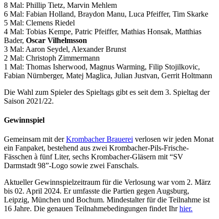
8 Mal: Phillip Tietz, Marvin Mehlem
6 Mal: Fabian Holland, Braydon Manu, Luca Pfeiffer, Tim Skarke
5 Mal: Clemens Riedel
4 Mal: Tobias Kempe, Patric Pfeiffer, Mathias Honsak, Matthias
Bader,
Oscar Vilhelmsson
3 Mal: Aaron Seydel, Alexander Brunst
2 Mal: Christoph Zimmermann
1 Mal: Thomas Isherwood, Magnus Warming, Filip Stojilkovic,
Fabian Nürnberger, Matej Maglica, Julian Justvan, Gerrit Holtmann
Die Wahl zum Spieler des Spieltags gibt es seit dem 3. Spieltag der
Saison 2021/22.
Gewinnspiel
Gemeinsam mit der
Krombacher Brauerei
verlosen wir jeden Monat
ein Fanpaket, bestehend aus zwei Krombacher-Pils-Frische-
Fässchen à fünf Liter, sechs Krombacher-Gläsern mit “SV
Darmstadt 98”-Logo sowie zwei Fanschals.
Aktueller Gewinnspielzeitraum für die Verlosung war vom 2. März
bis 02. April 2024. Er umfasste die Partien gegen Augsburg,
Leipzig, München und Bochum. Mindestalter für die Teilnahme ist
16 Jahre. Die genauen Teilnahmebedingungen findet Ihr
hier.