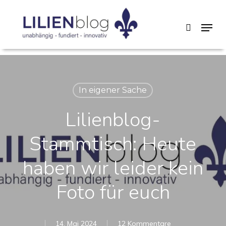
Skip
Menu
search
to
main
content
In eigener Sache
Lilienblog-
Stammtisch: Heute
haben wir leider kein
Foto für euch
14. Mai 2024
12 Kommentare