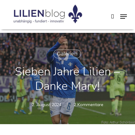
Skip
Menu
search
to
main
content
Galerien
Sieben Jahre Lilien –
Danke Marv!
2. August 2024
2 Kommentare