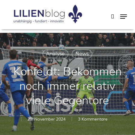
Skip
Menu
search
to
main
content
Analyse
News
Kohfeldt: Bekommen
noch immer relativ
viele Gegentore
29. November 2024
3 Kommentare