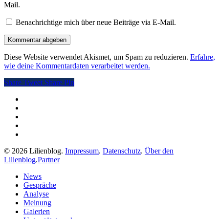
Mail.
Benachrichtige mich über neue Beiträge via E-Mail.
Diese Website verwendet Akismet, um Spam zu reduzieren.
Erfahre,
wie deine Kommentardaten verarbeitet werden.
Share
Tweet
Share
Pin
twitter
facebook
pinterest
RSS
instagram
© 2026 Lilienblog.
Impressum
.
Datenschutz
.
Über den
Lilienblog
.
Partner
Close
News
Menu
Gespräche
Analyse
Meinung
Galerien