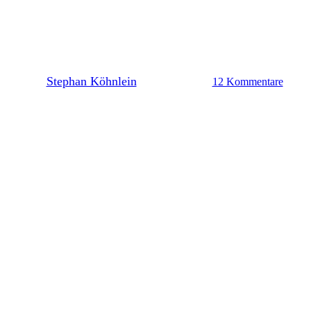
Spieltagstipp: Was ist drin für
die Lilien gegen Schalke?
By
Stephan Köhnlein
22. Februar 2025
12 Kommentare