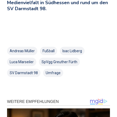
Medienvielfalt in Südhessen und rund um den
SV Darmstadt 98.
Andreas Müller
Fußball
Isac Lidberg
Luca Marseiler
SpVgg Greuther Fürth
SV Darmstadt 98
Umfrage