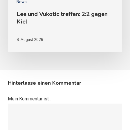
News
Lee und Vukotic treffen: 2:2 gegen
Kiel
8. August 2026
Hinterlasse einen Kommentar
Mein Kommentar ist...