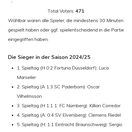
Total Voters:
471
Wählbar waren alle Spieler, die mindestens 30 Minuten
gespielt haben oder ggf. spielentscheidend in die Partie
eingegriffen haben.
Die Sieger in der Saison 2024/25
1. Spieltag (H 0:2 Fortuna Düsseldorf): Luca
Marseiler
2. Spieltag (A 1:3 SC Paderborn): Oscar
Vilhelmsson
3. Spieltag (H 1:1 1. FC Nürnberg): Killian Corredor
4. Spieltag (A: 0:4 SV Elversberg): Clemens Riedel
5. Spieltag (H: 1:1 Eintracht Braunschweig): Sergio