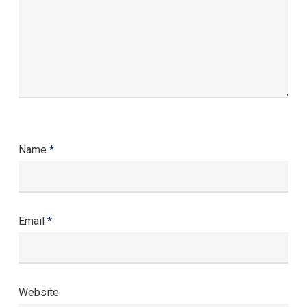
Name
*
Email
*
Website