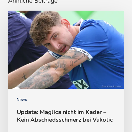
Ähnliche Beiträge
News
Update: Maglica nicht im Kader –
Kein Abschiedsschmerz bei Vukotic