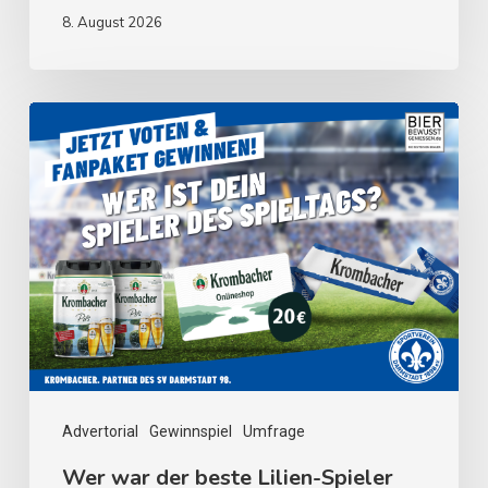
8. August 2026
Advertorial
Gewinnspiel
Umfrage
Wer war der beste Lilien-Spieler