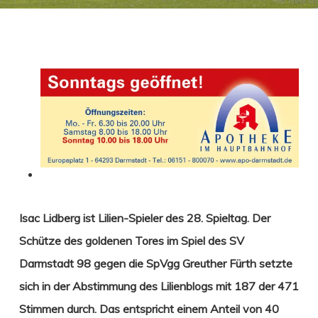
Isac Lidberg ist Lilien-Spieler des 28. Spieltag. Der
Schütze des goldenen Tores im Spiel des SV
Darmstadt 98
gegen die SpVgg Greuther Fürth setzte
sich in der Abstimmung des Lilienblogs mit 187 der 471
Stimmen durch. Das entspricht einem Anteil von 40