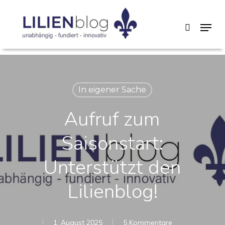
Skip
Menu
search
to
main
content
In eigener Sache
Aufruf zum
Saisonstart:
Unterstützt den
Lilienblog!
1. August 2025
5 Kommentare