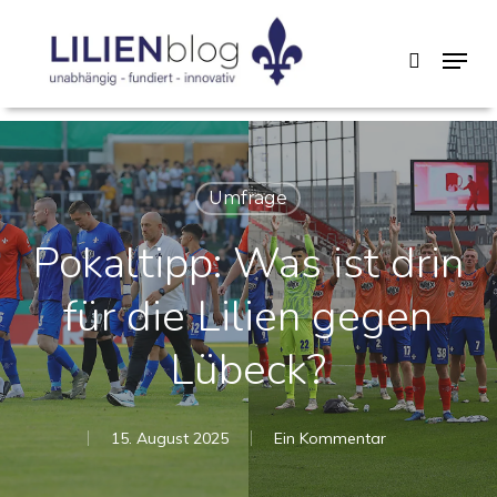
Skip
Menu
search
to
main
content
Umfrage
Pokaltipp: Was ist drin
für die Lilien gegen
Lübeck?
15. August 2025
Ein Kommentar