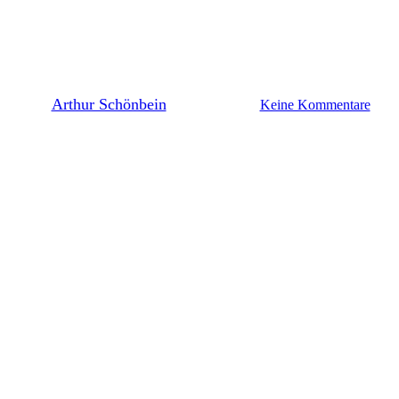
Lilien-Shots – die besten Bilder
vom Spiel gegen die Hertha
By
Arthur Schönbein
25. August 2025
Keine Kommentare