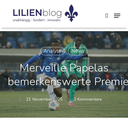
Skip
Menu
search
to
main
content
Analyse
News
Merveille Papelas
bemerkenswerte Premi
23. November 2025
2 Kommentare