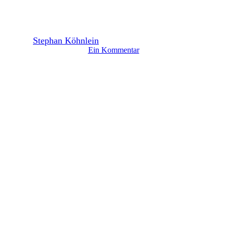
Neuer Job für Wache in Mainz
By
Stephan Köhnlein
3. Februar 2026
Februar 5th, 2026
Ein Kommentar