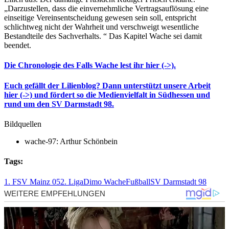
„Darzustellen, dass die einvernehmliche Vertragsauflösung eine
einseitige Vereinsentscheidung gewesen sein soll, entspricht
schlichtweg nicht der Wahrheit und verschweigt wesentliche
Bestandteile des Sachverhalts. “ Das Kapitel Wache sei damit
beendet.
Die Chronologie des Falls Wache lest ihr hier (->).
Euch gefällt der Lilienblog? Dann unterstützt unsere Arbeit
hier (->) und fördert so die Medienvielfalt in Südhessen und
rund um den SV Darmstadt 98.
Bildquellen
wache-97: Arthur Schönbein
Tags:
1. FSV Mainz 05
2. Liga
Dimo Wache
Fußball
SV Darmstadt 98