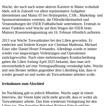
Wache, der auch nach seiner aktiven Karriere in Mainz wohnhaft
blieb, soll in Zukunft vor allem repräsentative Aufgaben
übernehmen und Mainz 05 bei Heimspielen, CSR-, Marketing- und
Sponsorenterminen vertreten, die Öffentlichkeitsarbeit und
Veranstaltungen der 05ER Fußballschule unterstützen. Erstmals in
neuer Funktion wird Wache auf dem Wagen der 05ER beim
Mainzer Rosenmontagsumzug am 16. Februar öffentlich auftreten.
2013 war Wache Torwarttrainer bei den Lilien geworden. Er
entdeckte und förderte Keeper wie Christian Mathenia, Michael
Esser oder Daniel Heuer Fernandes. Allerdings wurde er immer
wieder von langwierigen Verletzungen und Operationen
zurückgeworfen. Nach einer mehrmonatigen Krankschreibung
gaben die Lilien Anfang April 2025 bekannt, dass man sich
einvernehmlich auf eine Vertragsauflösung verständigt habe. Wache
und sein Berater stellten gegenüber dem Lilienblog klar, dass er
wieder gesund sei und weiter als Torwarttrainer arbeiten wolle.
Irritationen zum Abschied
Im Nachklang gab es jedoch Misstöne. Wache sagte in einem
Interview, der Verein habe nicht mehr gewollt, dass er weiter als
Torwarttrainer arbeite. Das löste wiederum Verärgerung bei den
Lilien aus. Der damalige Präsident Rüdiger Fritsch erklärte.