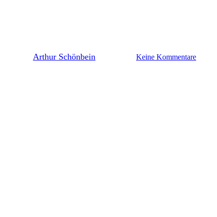
Lilien-Shots – die besten Bilder
vom Spiel in Bielefeld
By
Arthur Schönbein
4. April 2026
Keine Kommentare