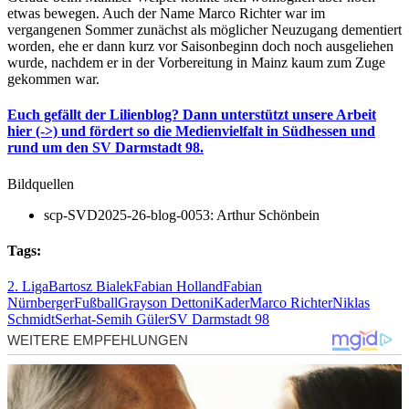
etwas bewegen. Auch der Name Marco Richter war im
vergangenen Sommer zunächst als möglicher Neuzugang dementiert
worden, ehe er dann kurz vor Saisonbeginn doch noch ausgeliehen
wurde, nachdem er in der Vorbereitung in Mainz kaum zum Zuge
gekommen war.
Euch gefällt der Lilienblog? Dann unterstützt unsere Arbeit
hier (->) und fördert so die Medienvielfalt in Südhessen und
rund um den SV Darmstadt 98.
Bildquellen
scp-SVD2025-26-blog-0053: Arthur Schönbein
Tags:
2. Liga
Bartosz Bialek
Fabian Holland
Fabian
Nürnberger
Fußball
Grayson Dettoni
Kader
Marco Richter
Niklas
Schmidt
Serhat-Semih Güler
SV Darmstadt 98