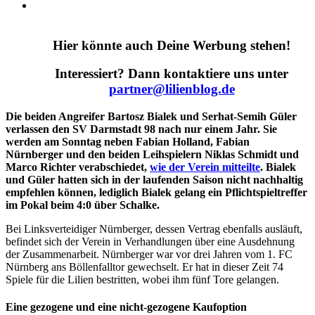
Hier könnte auch Deine Werbung stehen!
Interessiert? Dann kontaktiere uns unter
partner@lilienblog.de
Die beiden Angreifer Bartosz Bialek und Serhat-Semih Güler
verlassen den SV Darmstadt 98 nach nur einem Jahr. Sie
werden am Sonntag
neben Fabian Holland, Fabian
Nürnberger und den beiden Leihspielern Niklas Schmidt und
Marco Richter verabschiedet,
wie der Verein mitteilte
. Bialek
und Güler hatten sich in der laufenden Saison nicht nachhaltig
empfehlen können, lediglich Bialek gelang ein Pflichtspieltreffer
im Pokal beim 4:0 über Schalke.
Bei Linksverteidiger Nürnberger, dessen Vertrag ebenfalls ausläuft,
befindet sich der Verein in Verhandlungen über eine Ausdehnung
der Zusammenarbeit. Nürnberger war vor drei Jahren vom 1. FC
Nürnberg ans Böllenfalltor gewechselt. Er hat in dieser Zeit 74
Spiele für die Lilien bestritten, wobei ihm fünf Tore gelangen.
Eine gezogene und eine nicht-gezogene Kaufoption