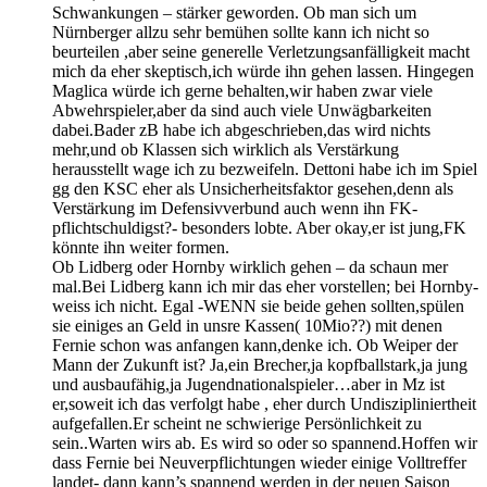
Schwankungen – stärker geworden. Ob man sich um
Nürnberger allzu sehr bemühen sollte kann ich nicht so
beurteilen ,aber seine generelle Verletzungsanfälligkeit macht
mich da eher skeptisch,ich würde ihn gehen lassen. Hingegen
Maglica würde ich gerne behalten,wir haben zwar viele
Abwehrspieler,aber da sind auch viele Unwägbarkeiten
dabei.Bader zB habe ich abgeschrieben,das wird nichts
mehr,und ob Klassen sich wirklich als Verstärkung
herausstellt wage ich zu bezweifeln. Dettoni habe ich im Spiel
gg den KSC eher als Unsicherheitsfaktor gesehen,denn als
Verstärkung im Defensivverbund auch wenn ihn FK-
pflichtschuldigst?- besonders lobte. Aber okay,er ist jung,FK
könnte ihn weiter formen.
Ob Lidberg oder Hornby wirklich gehen – da schaun mer
mal.Bei Lidberg kann ich mir das eher vorstellen; bei Hornby-
weiss ich nicht. Egal -WENN sie beide gehen sollten,spülen
sie einiges an Geld in unsre Kassen( 10Mio??) mit denen
Fernie schon was anfangen kann,denke ich. Ob Weiper der
Mann der Zukunft ist? Ja,ein Brecher,ja kopfballstark,ja jung
und ausbaufähig,ja Jugendnationalspieler…aber in Mz ist
er,soweit ich das verfolgt habe , eher durch Undiszipliniertheit
aufgefallen.Er scheint ne schwierige Persönlichkeit zu
sein..Warten wirs ab. Es wird so oder so spannend.Hoffen wir
dass Fernie bei Neuverpflichtungen wieder einige Volltreffer
landet- dann kann’s spannend werden in der neuen Saison