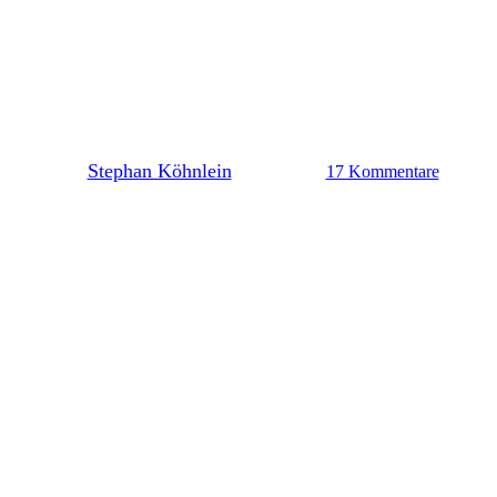
Güler und Bialek gehen –
Dettoni und Nürnberger sollen
bleiben in
By
Stephan Köhnlein
15. Mai 2026
17 Kommentare