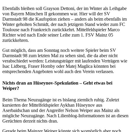
Ebenfalls bleiben soll Grayson Dettoni, der im Winter als Leihgabe
von Bayern München II gekommen war. Hier will der SV
Darmstadt 98 die Kaufoption ziehen – anders als beim ebenfalls im
Winter geholten Schmidt, der nach jetzigem Stand wieder zum FC
Toulouse nach Frankreich zurückkehrt. Mittelfeldspieler Marco
Richter wird nach Ende seiner Leihe zum 1. FSV Mainz 05
zurückkehren.
Gut möglich, dass am Sonntag noch weitere Spieler beim SV
Darmstadt 98 zum letzten Mal zu sehen sind, die da aber nicht
verabschiedet werden: Leistungsträger mit laufenden Verträgen wie
Isac Lidberg, Fraser Hornby oder Matej Maglica könnten bei
entsprechenden Angeboten wohl auch den Verein verlassen.
Nichts dran an Hüseynov-Spekulation – Geht etwas bei
Weiper?
Beim Thema Neuzugänge ist es bislang ziemlich ruhig. Zuletzt
kursierten der Mittelfeldspieler Aykhan Hüseynov aus
Aserbaidschan und der Angreifer Nelson Weiper aus Mainz als
mögliche Neuzugänge. Nach Lilienblog-Informationen ist an diesen
Gerüchten derzeit nichts dran.
Gerade beim Mainzer Weiper könnte sich womöglich aber noch