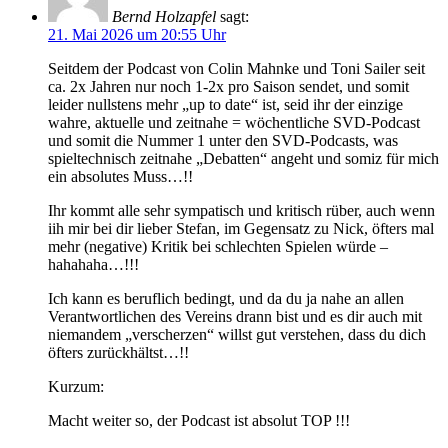
Bernd Holzapfel
sagt:
21. Mai 2026 um 20:55 Uhr
Seitdem der Podcast von Colin Mahnke und Toni Sailer seit
ca. 2x Jahren nur noch 1-2x pro Saison sendet, und somit
leider nullstens mehr „up to date“ ist, seid ihr der einzige
wahre, aktuelle und zeitnahe = wöchentliche SVD-Podcast
und somit die Nummer 1 unter den SVD-Podcasts, was
spieltechnisch zeitnahe „Debatten“ angeht und somiz für mich
ein absolutes Muss…!!
Ihr kommt alle sehr sympatisch und kritisch rüber, auch wenn
iih mir bei dir lieber Stefan, im Gegensatz zu Nick, öfters mal
mehr (negative) Kritik bei schlechten Spielen würde –
hahahaha…!!!
Ich kann es beruflich bedingt, und da du ja nahe an allen
Verantwortlichen des Vereins drann bist und es dir auch mit
niemandem „verscherzen“ willst gut verstehen, dass du dich
öfters zurückhältst…!!
Kurzum:
Macht weiter so, der Podcast ist absolut TOP !!!