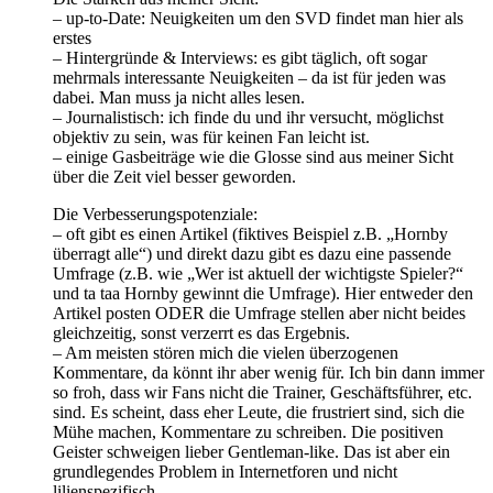
– up-to-Date: Neuigkeiten um den SVD findet man hier als
erstes
– Hintergründe & Interviews: es gibt täglich, oft sogar
mehrmals interessante Neuigkeiten – da ist für jeden was
dabei. Man muss ja nicht alles lesen.
– Journalistisch: ich finde du und ihr versucht, möglichst
objektiv zu sein, was für keinen Fan leicht ist.
– einige Gasbeiträge wie die Glosse sind aus meiner Sicht
über die Zeit viel besser geworden.
Die Verbesserungspotenziale:
– oft gibt es einen Artikel (fiktives Beispiel z.B. „Hornby
überragt alle“) und direkt dazu gibt es dazu eine passende
Umfrage (z.B. wie „Wer ist aktuell der wichtigste Spieler?“
und ta taa Hornby gewinnt die Umfrage). Hier entweder den
Artikel posten ODER die Umfrage stellen aber nicht beides
gleichzeitig, sonst verzerrt es das Ergebnis.
– Am meisten stören mich die vielen überzogenen
Kommentare, da könnt ihr aber wenig für. Ich bin dann immer
so froh, dass wir Fans nicht die Trainer, Geschäftsführer, etc.
sind. Es scheint, dass eher Leute, die frustriert sind, sich die
Mühe machen, Kommentare zu schreiben. Die positiven
Geister schweigen lieber Gentleman-like. Das ist aber ein
grundlegendes Problem in Internetforen und nicht
lilienspezifisch.