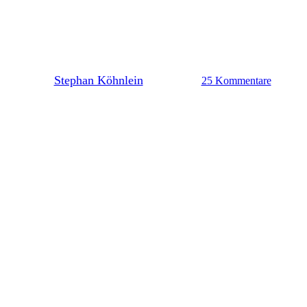
Mittwochsfrage: Wie seht ihr
den Lilienblog?
By
Stephan Köhnlein
20. Mai 2026
25 Kommentare