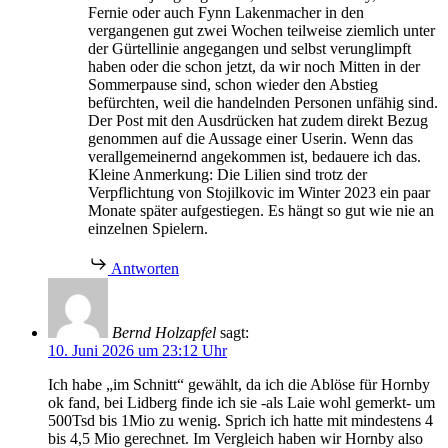
Fernie oder auch Fynn Lakenmacher in den
vergangenen gut zwei Wochen teilweise ziemlich unter
der Gürtellinie angegangen und selbst verunglimpft
haben oder die schon jetzt, da wir noch Mitten in der
Sommerpause sind, schon wieder den Abstieg
befürchten, weil die handelnden Personen unfähig sind.
Der Post mit den Ausdrücken hat zudem direkt Bezug
genommen auf die Aussage einer Userin. Wenn das
verallgemeinernd angekommen ist, bedauere ich das.
Kleine Anmerkung: Die Lilien sind trotz der
Verpflichtung von Stojilkovic im Winter 2023 ein paar
Monate später aufgestiegen. Es hängt so gut wie nie an
einzelnen Spielern.
Antworten
Bernd Holzapfel
sagt:
10. Juni 2026 um 23:12 Uhr
Ich habe „im Schnitt“ gewählt, da ich die Ablöse für Hornby
ok fand, bei Lidberg finde ich sie -als Laie wohl gemerkt- um
500Tsd bis 1Mio zu wenig. Sprich ich hatte mit mindestens 4
bis 4,5 Mio gerechnet. Im Vergleich haben wir Hornby also