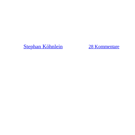
Mittwochsfrage: Sind die
Ablösesummen für Lidberg
und Hornby angemessen?
By
Stephan Köhnlein
10. Juni 2026
28 Kommentare