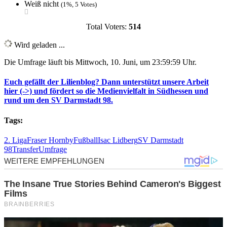
Weiß nicht
(1%, 5 Votes)
Total Voters:
514
Wird geladen ...
Die Umfrage läuft bis Mittwoch, 10. Juni, um 23:59:59 Uhr.
Euch gefällt der Lilienblog? Dann unterstützt unsere Arbeit
hier (->) und fördert so die Medienvielfalt in Südhessen und
rund um den SV Darmstadt 98.
Tags:
2. Liga
Fraser Hornby
Fußball
Isac Lidberg
SV Darmstadt
98
Transfer
Umfrage