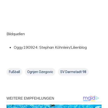
Bildquellen
Oggy190924: Stephan Köhnlein/Lilienblog
Fußball
Ognjen Ozegovic
SV Darmstadt 98