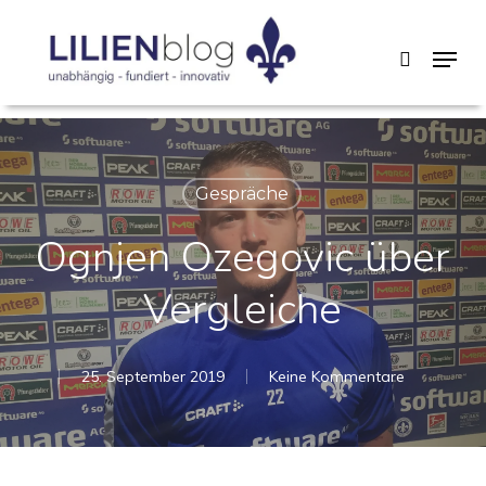
Skip
Menu
search
to
main
content
Gespräche
Ognjen Ozegovic über
Vergleiche
25. September 2019
Keine Kommentare