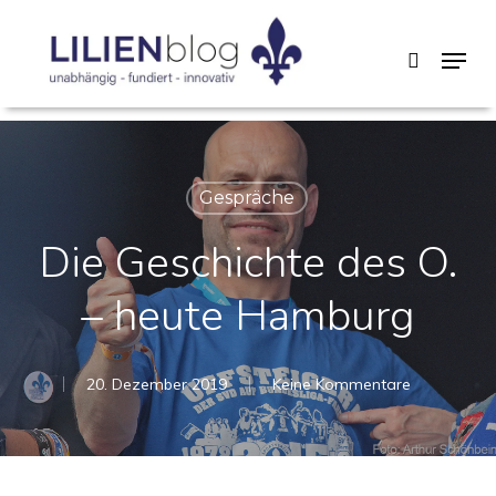
Skip
Menu
search
to
main
content
Gespräche
Die Geschichte des O.
– heute Hamburg
20. Dezember 2019
Keine Kommentare