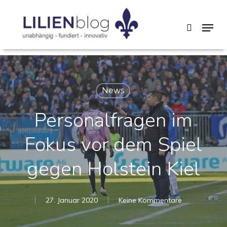
Skip
Menu
search
to
main
content
News
Personalfragen im
Fokus vor dem Spiel
gegen Holstein Kiel
27. Januar 2020
Keine Kommentare