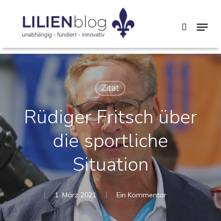
Skip
Menu
search
to
main
content
Zitat
Rüdiger Fritsch über
die sportliche
Situation
1. März 2021
Ein Kommentar