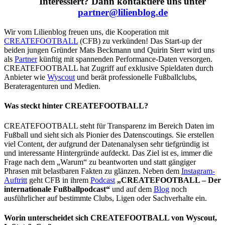
Interessiert? Dann kontaktiere uns unter
partner@lilienblog.de
Wir vom Lilienblog freuen uns, die Kooperation mit
CREATEFOOTBALL
(CFB) zu verkünden! Das Start-up
der
beiden jungen Gründer Mats Beckmann und Quirin Sterr wird uns
als
Partner
künftig mit spannenden Performance-Daten versorgen.
CREATEFOOTBALL hat Zugriff auf exklusive Spieldaten durch
Anbieter wie
Wyscout
und berät professionelle Fußballclubs,
Berateragenturen und Medien.
Was steckt hinter CREATEFOOTBALL?
CREATEFOOTBALL steht für Transparenz im Bereich Daten im
Fußball und sieht sich als Pionier des Datenscoutings. Sie erstellen
viel Content, der aufgrund der Datenanalysen sehr tiefgründig ist
und interessante Hintergründe aufdeckt. Das Ziel ist es, immer die
Frage nach dem „Warum“ zu beantworten und statt gängiger
Phrasen mit belastbaren Fakten zu glänzen. Neben dem
Instagram-
Auftritt
geht CFB in ihrem
Podcast
„CREATEFOOTBALL – Der
internationale Fußballpodcast“
und auf dem
Blog
noch
ausführlicher auf bestimmte Clubs, Ligen oder Sachverhalte ein.
Worin unterscheidet sich CREATEFOOTBALL von Wyscout,