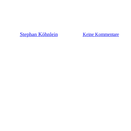
Lilienblog kooperiert mit
CREATEFOOTBALL
By
Stephan Köhnlein
3. März 2021
Keine Kommentare