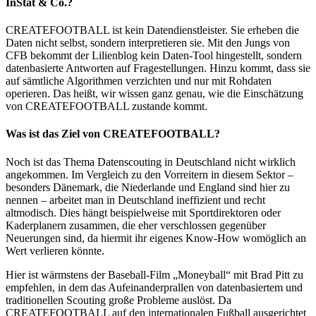
InStat & Co.?
CREATEFOOTBALL ist kein Datendienstleister. Sie erheben die
Daten nicht selbst, sondern interpretieren sie. Mit den Jungs von
CFB bekommt der Lilienblog kein Daten-Tool hingestellt, sondern
datenbasierte Antworten auf Fragestellungen. Hinzu kommt, dass sie
auf sämtliche Algorithmen verzichten und nur mit Rohdaten
operieren. Das heißt, wir wissen ganz genau, wie die Einschätzung
von CREATEFOOTBALL zustande kommt.
Was ist das Ziel von CREATEFOOTBALL?
Noch ist das Thema Datenscouting in Deutschland nicht wirklich
angekommen. Im Vergleich zu den Vorreitern in diesem Sektor –
besonders Dänemark, die Niederlande und England sind hier zu
nennen – arbeitet man in Deutschland ineffizient und recht
altmodisch. Dies hängt beispielweise mit Sportdirektoren oder
Kaderplanern zusammen, die eher verschlossen gegenüber
Neuerungen sind, da hiermit ihr eigenes Know-How womöglich an
Wert verlieren könnte.
Hier ist wärmstens der Baseball-Film „Moneyball“ mit Brad Pitt zu
empfehlen, in dem das Aufeinanderprallen von datenbasiertem und
traditionellen Scouting große Probleme auslöst. Da
CREATEFOOTBALL auf den internationalen Fußball ausgerichtet