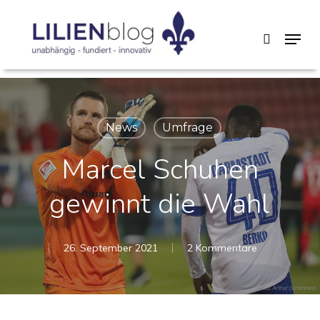
Skip
Menu
search
to
main
content
News
Umfrage
Marcel Schuhen
gewinnt die Wahl
26. September 2021
2 Kommentare