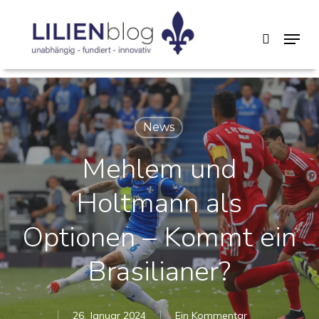
Skip
Menu
search
to
main
content
News
Mehlem und
Holtmann als
Optionen – Kommt ein
Brasilianer?
26. Januar 2024
Ein Kommentar