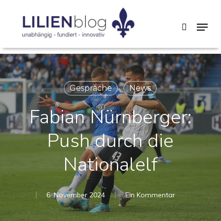
Skip
Menu
search
to
main
content
Gespräche
News
Fabian Nürnberger:
Push durch die
Nationalelf
6. November 2024
Ein Kommentar