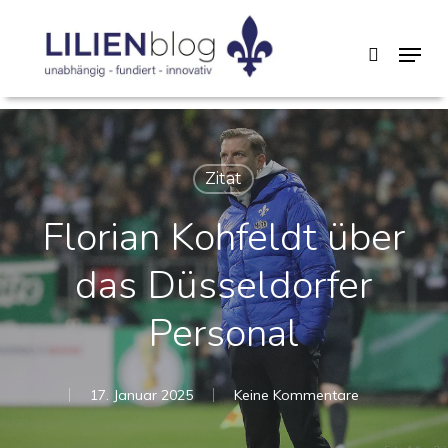
Skip
Menu
search
to
main
content
Zitat
Florian Kohfeldt über
das Düsseldorfer
Personal
17. Januar 2025
Keine Kommentare