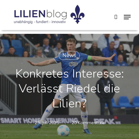
Skip
Menu
search
to
main
content
News
Konkretes Interesse:
Verlässt Riedel die
Lilien?
25. Juli 2025
20 Kommentare