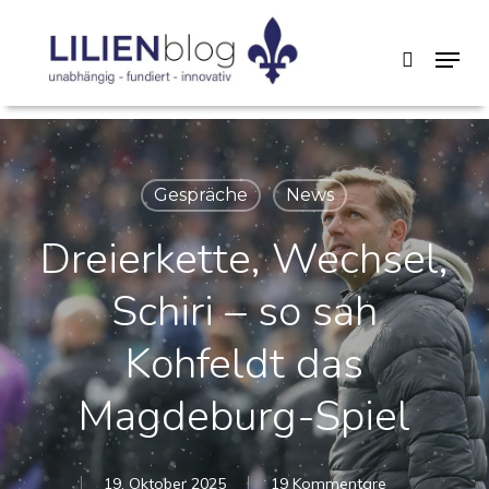
Skip
Menu
search
to
main
content
Gespräche
News
Dreierkette, Wechsel,
Schiri – so sah
Kohfeldt das
Magdeburg-Spiel
19. Oktober 2025
19 Kommentare