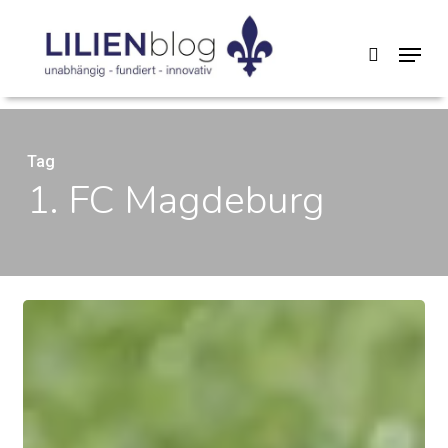
Skip
Menu
search
to
main
content
Tag
1. FC Magdeburg