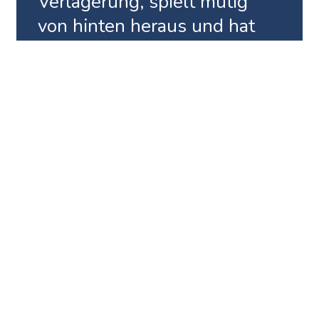
Verlagerung, spielt mutig
von hinten heraus und hat
eine sehr klare Mann-
Orientierung gegen den Ball.
So entstehen häufig sehr
spektakuläre Spiele.
Florian Kohfeldt findet Magdeburg ziemlich
extrem