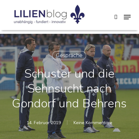
Skip
Menu
search
to
main
content
Gespräche
Schuster und die
Sehnsucht nach
Gondorf und Behrens
14. Februar 2019
Keine Kommentare