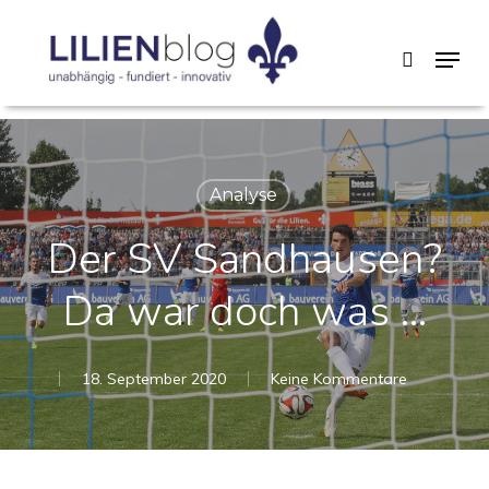
Skip
Menu
search
to
main
content
Analyse
Der SV Sandhausen?
Da war doch was …
18. September 2020
Keine Kommentare