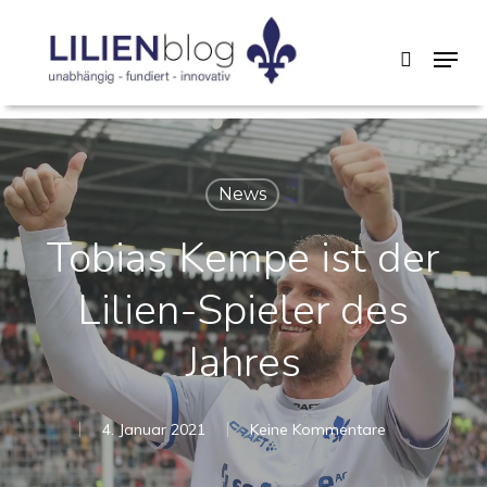
Skip
Menu
search
to
main
content
News
Tobias Kempe ist der
Lilien-Spieler des
Jahres
4. Januar 2021
Keine Kommentare