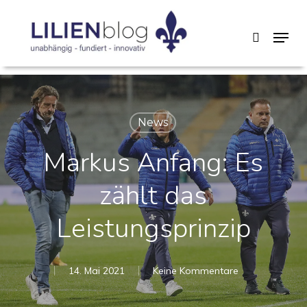
Skip
Menu
search
to
main
content
News
Markus Anfang: Es
zählt das
Leistungsprinzip
14. Mai 2021
Keine Kommentare