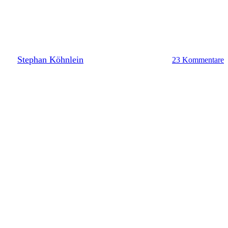
Wählt den Lilien-Spieler des
31. Spieltags
By
Stephan Köhnlein
6. Mai 2023
Mai 19th, 2023
23 Kommentare