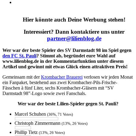
Hier könnte auch Deine Werbung stehen!
Interessiert? Dann kontaktiere uns unter
partner@lilienblog.de
Wer war der beste Spieler des SV Darmstadt 98 im Spiel gegen
den FC St. Pauli
?
Stimmt ab
,
begründet eure Wahl
auf
www.lilienblog.de in der Kommentarfunktion unter diesem
Artikel und gewinnt mit etwas Glück einen attraktiven Preis!
Gemeinsam mit der
Krombacher Brauerei
verlosen wir jeden Monat
ein Fanpaket, bestehend aus zwei Krombacher-Pils-Frische-
Fässchen à fünf Liter, sechs Krombacher-Gläsern mit “SV
Darmstadt 98”-Logo sowie zwei Fanschals.
Wer war der beste Lilien-Spieler gegen St. Pauli?
Marcel Schuhen
(36%, 71 Votes)
Christoph Zimmermann
(13%, 26 Votes)
Phillip Tietz
(13%, 26 Votes)