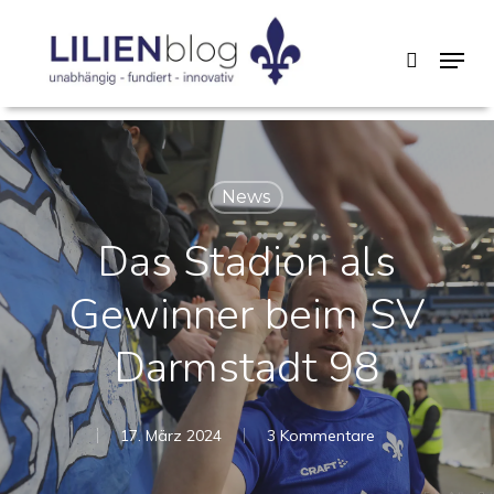
Skip
Menu
search
to
main
content
News
Das Stadion als
Gewinner beim SV
Darmstadt 98
17. März 2024
3 Kommentare