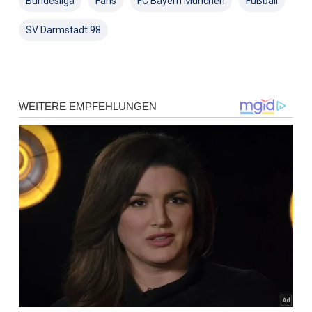
Bundesliga
Fans
FC Bayern München
Fußball
SV Darmstadt 98