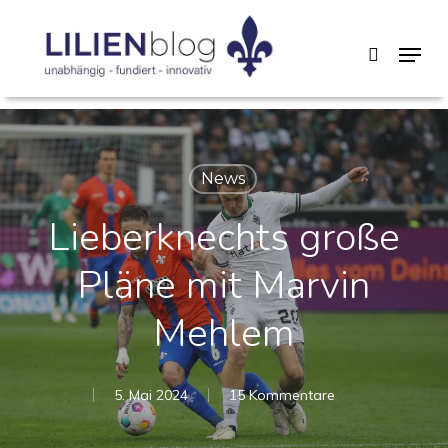
Skip
Menu
search
to
main
content
News
Lieberknechts große
Pläne mit Marvin
Mehlem
5. Mai 2024
15 Kommentare