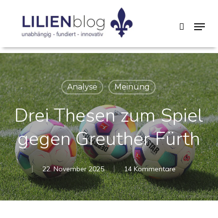
Skip
Menu
search
to
main
content
Analyse
Meinung
Drei Thesen zum Spiel
gegen Greuther Fürth
22. November 2025
14 Kommentare