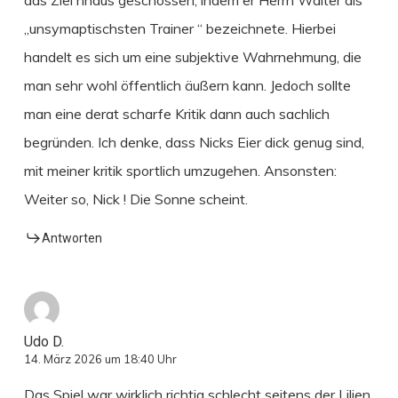
das Ziel hnaus geschossen, indem er Herrn Walter als
„unsymaptischsten Trainer “ bezeichnete. Hierbei
handelt es sich um eine subjektive Wahrnehmung, die
man sehr wohl öffentlich äußern kann. Jedoch sollte
man eine derat scharfe Kritik dann auch sachlich
begründen. Ich denke, dass Nicks Eier dick genug sind,
mit meiner kritik sportlich umzugehen. Ansonsten:
Weiter so, Nick ! Die Sonne scheint.
Antworten
Udo D.
14. März 2026 um 18:40 Uhr
Das Spiel war wirklich richtig schlecht seitens der Lilien.