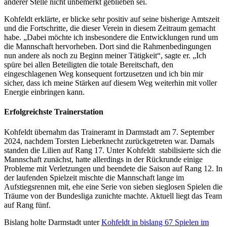
anderer Stelle nicht unbemerkt geblieben sei.
Kohfeldt erklärte, er blicke sehr positiv auf seine bisherige Amtszeit
und die Fortschritte, die dieser Verein in diesem Zeitraum gemacht
habe. „Dabei möchte ich insbesondere die Entwicklungen rund um
die Mannschaft hervorheben. Dort sind die Rahmenbedingungen
nun andere als noch zu Beginn meiner Tätigkeit“, sagte er. „Ich
spüre bei allen Beteiligten die totale Bereitschaft, den
eingeschlagenen Weg konsequent fortzusetzen und ich bin mir
sicher, dass ich meine Stärken auf diesem Weg weiterhin mit voller
Energie einbringen kann.
Erfolgreichste Trainerstation
Kohfeldt übernahm das Traineramt in Darmstadt am 7. September
2024, nachdem Torsten Lieberknecht zurückgetreten war. Damals
standen die Lilien auf Rang 17. Unter Kohfeldt stabilisierte sich die
Mannschaft zunächst, hatte allerdings in der Rückrunde einige
Probleme mit Verletzungen und beendete die Saison auf Rang 12. In
der laufenden Spielzeit mischte die Mannschaft lange im
Aufstiegsrennen mit, ehe eine Serie von sieben sieglosen Spielen die
Träume von der Bundesliga zunichte machte. Aktuell liegt das Team
auf Rang fünf.
Bislang holte Darmstadt unter
Kohfeldt in bislang 67 Spielen im