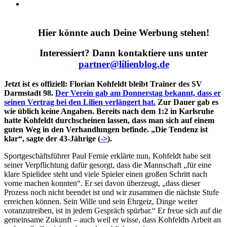
Hier könnte auch Deine Werbung stehen!
Interessiert? Dann kontaktiere uns unter
partner@lilienblog.de
Jetzt ist es offiziell: Florian Kohfeldt bleibt Trainer des SV
Darmstadt 98.
Der Verein gab am
Donnerstag bekannt, dass er
seinen Vertrag bei den Lilien verlängert hat.
Zur Dauer gab es
wie üblich keine Angaben. Bereits nach dem 1:2 in Karlsruhe
hatte Kohfeldt durchscheinen lassen, dass man sich auf einem
guten Weg in den Verhandlungen befinde. „Die Tendenz ist
klar“, sagte der 43-Jährige (
->
).
Sportgeschäftsführer Paul Fernie erklärte nun, Kohfeldt habe seit
seiner Verpflichtung dafür gesorgt, dass die Mannschaft „für eine
klare Spielidee steht und viele Spieler einen großen Schritt nach
vorne machen konnten“. Er sei davon überzeugt, „dass dieser
Prozess noch nicht beendet ist und wir zusammen die nächste Stufe
erreichen können. Sein Wille und sein Ehrgeiz, Dinge weiter
voranzutreiben, ist in jedem Gespräch spürbar.“ Er freue sich auf die
gemeinsame Zukunft – auch weil er wisse, dass Kohfeldts Arbeit an