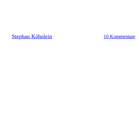
Kohfeldt verlängert in
Darmstadt
By
Stephan Köhnlein
7. Mai 2026
Mai 9th, 2026
10 Kommentare