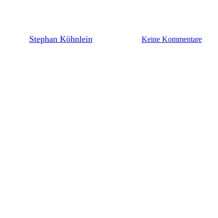
echsel von Dursun spricht – und
By
Stephan Köhnlein
23. Januar 2020
Keine Kommentare