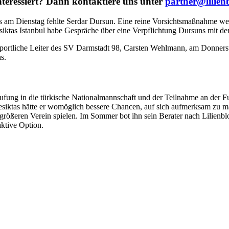
nteressiert? Dann kontaktiere uns unter
partner@lilien
s am Dienstag fehlte Serdar Dursun. Eine reine Vorsichtsmaßnahme
we
Besiktas Istanbul habe Gespräche über eine Verpflichtung Dursuns mit
 Sportliche Leiter des SV Darmstadt 98, Carsten Wehlmann, am Donnerst
s.
fung in die türkische Nationalmannschaft und der Teilnahme an der Fu
esiktas hätte er womöglich bessere Chancen, auf sich aufmerksam zu m
 größeren Verein spielen. Im Sommer bot ihn sein Berater nach Lilie
aktive Option.