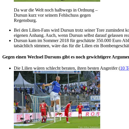
Da war die Welt noch halbwegs in Ordnung –
Dursun kurz vor seinem Fehlschuss gegen
Regensburg.
Bei den Lilien-Fans wird Dursun trotz seiner Tore zumindest 
eigenen Anhang. Auch, wenn Dursun selbst darauf gelassen reagie
Dursun kam im Sommer 2018 für geschätzte 350.000 Euro Ablös
tatsächlich stimmen, wäre das für die Lilien ein Bombengeschäf
Gegen einen Wechsel Dursuns gibt es noch gewichtigere Argume
Die Lilien wären schlecht beraten, ihren besten Angreifer (
10 T