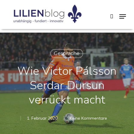
Skip
Menu
search
to
main
content
Gespräche
Wie Victor Pálsson
Serdar Dursun
verrückt macht
1. Februar 2020
Keine Kommentare