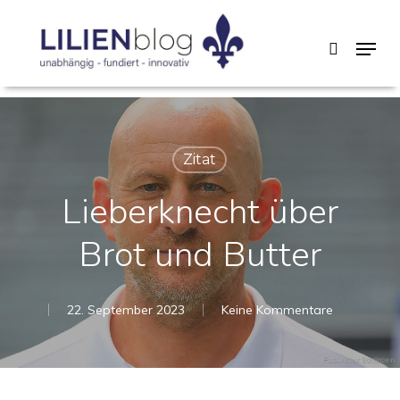
Skip
Menu
search
to
main
content
Zitat
Lieberknecht über
Brot und Butter
22. September 2023
Keine Kommentare