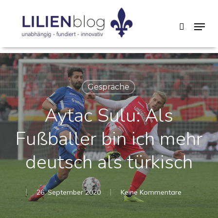
Skip
Menu
search
to
main
content
Gespräche
Aytac Sulu: Als
Fußballer bin ich mehr
deutsch als türkisch
26. September 2020
Keine Kommentare