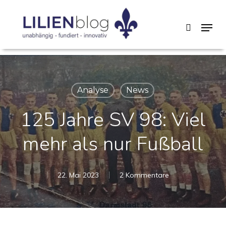
Skip
Menu
search
to
main
content
Analyse
News
125 Jahre SV 98: Viel
mehr als nur Fußball
22. Mai 2023
2 Kommentare